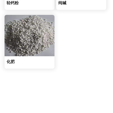
轻钙粉
纯碱
化肥