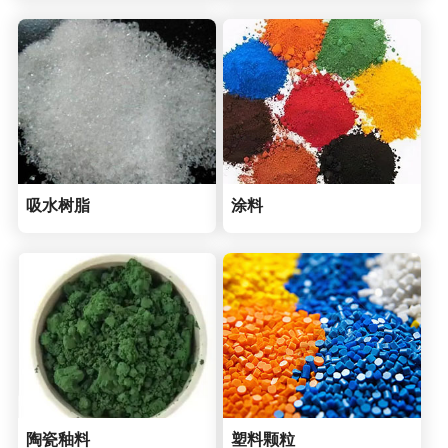
吸水树脂
涂料
陶瓷釉料
塑料颗粒