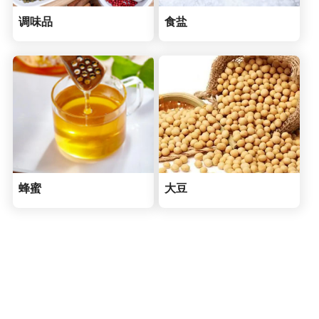
调味品
食盐
蜂蜜
大豆