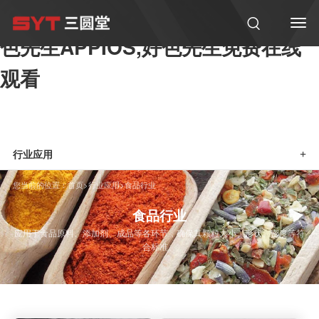
好色软件大全,好色先生在线观看,好
色先生APPIOS,好色先生免费在线
观看
行业应用
+
您当前的位置：
首页
>
行业应用
>
食品行业
食品行业
应用于食品原料、添加剂、成品等各环节，确保其颗粒大小、形状、密度等符
合标准。