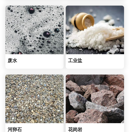
废水
工业盐
河卵石
花岗岩